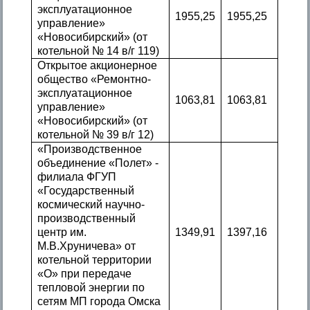
эксплуатационное
1955,25
1955,25
управление»
«Новосибирский» (от
котельной № 14 в/г 119)
Открытое акционерное
общество «Ремонтно-
эксплуатационное
1063,81
1063,81
управление»
«Новосибирский» (от
котельной № 39 в/г 12)
«Производственное
объединение «Полет» -
филиала ФГУП
«Государственный
космический научно-
производственный
центр им.
1349,91
1397,16
М.В.Хруничева» от
котельной территории
«О» при передаче
тепловой энергии по
сетям МП города Омска