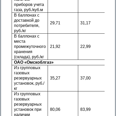
приборов учета
газа, руб./куб.м
В баллонах с
доставкой до
29,71
31,17
потребителя,
руб./кг
В баллонах с
места
промежуточного
21,92
22,99
хранения
(склада), руб./кг
ОАО «Омскоблгаз»
Из групповых
газовых
резервуарных
35,27
37,00
установок, руб./
кг
Из групповых
газовых
резервуарных
установок при
80,06
83,99
наличии