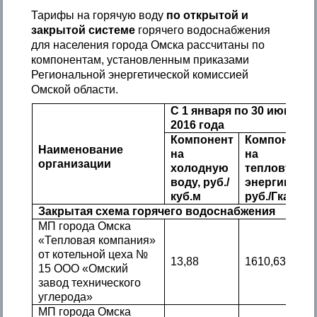
Тарифы на горячую воду
по открытой и
закрытой системе
горячего водоснабжения
для населения города Омска рассчитаны по
компонентам, установленным приказами
Региональной энергетической комиссией
Омской области.
С 1 января по 30 июня
2016 года
Компонент
Компонент
Наименование
на
на
организации
холодную
тепловую
воду, руб./
энергию,
куб.м
руб./Гкал
Закрытая схема горячего водоснабжения
МП города Омска
«Тепловая компания»
от котельной цеха №
13,88
1610,63
15 ООО «Омский
завод технического
углерода»
МП города Омска