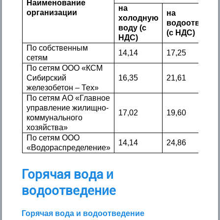
Наименование
на
организации
на
холодную
водоотведен
воду (с
(с НДС)
НДС)
По собственным
14,14
17,25
сетям
По сетям ООО «КСМ
Сибирский
16,35
21,61
железобетон – Тех»
По сетям АО «Главное
управление жилищно-
17,02
19,60
коммунального
хозяйства»
По сетям ООО
14,14
24,86
«Водораспределение»
Горячая вода и
водоотведение
Горячая вода и водоотведение