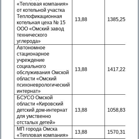
«Тепловая компания»
от котельной участка
Теплофикационная
13,88
1385,25
котельная цеха № 15
ООО «Омский завод
технического
углерода»
Автономное
стационарное
учреждение
социального
13,88
1417,22
обслуживания Омской
области «Омский
психоневрологический
интернат»
БСУСО Омской
области «Кировский
детский дом-интернат
13,88
1058,83
для умственно
отсталых детей»
МП города Омска
13,88
1570,31
«Тепловая компания»