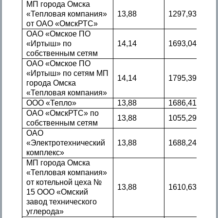
МП города Омска
«Тепловая компания»
13,88
1297,93
от ОАО «ОмскРТС»
ОАО «Омское ПО
«Иртыш» по
14,14
1693,04
собственным сетям
ОАО «Омское ПО
«Иртыш» по сетям МП
14,14
1795,39
города Омска
«Тепловая компания»
ООО «Тепло»
13,88
1686,41
ОАО «ОмскРТС» по
13,88
1055,29
собственным сетям
ОАО
«Электротехнический
13,88
1688,24
комплекс»
МП города Омска
«Тепловая компания»
от котельной цеха №
13,88
1610,63
15 ООО «Омский
завод технического
углерода»