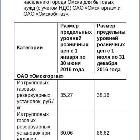
населению города Омска для бытовых
нужд (с учетом НДС) ОАО «Омскгоргаз» и
ОАО «Омскоблгаз»:
Размер
Размер
предельных
предельных
уровней
уровней
розничных
розничных
Категории
цен с 1
цен с 1
января по
июля по 31
30 июня
декабря
2016 года
2016 года
ОАО «Омскгоргаз»
Из групповых
газовых
резервуарных
35,27
38,16
установок, руб./
кг
Из групповых
газовых
резервуарных
установок при
80,06
86,62
наличии