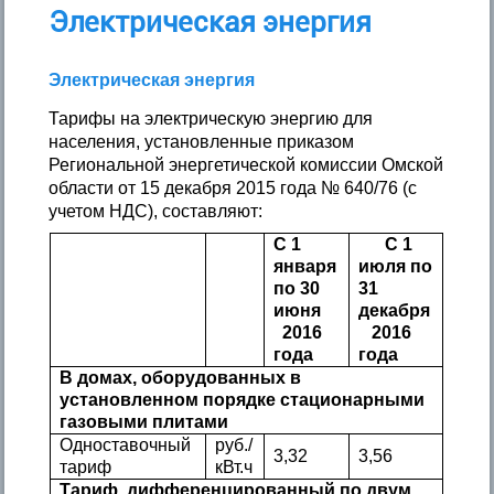
Электрическая энергия
Электрическая энергия
Тарифы на электрическую энергию для
населения, установленные приказом
Региональной энергетической комиссии Омской
области от 15 декабря 2015 года № 640/76 (с
учетом НДС), составляют:
C 1
C 1
января
июля по
по 30
31
июня
декабря
2016
2016
года
года
В домах, оборудованных в
установленном порядке стационарными
газовыми плитами
Одноставочный
руб./
3,32
3,56
тариф
кВт.ч
Тариф, дифференцированный по двум