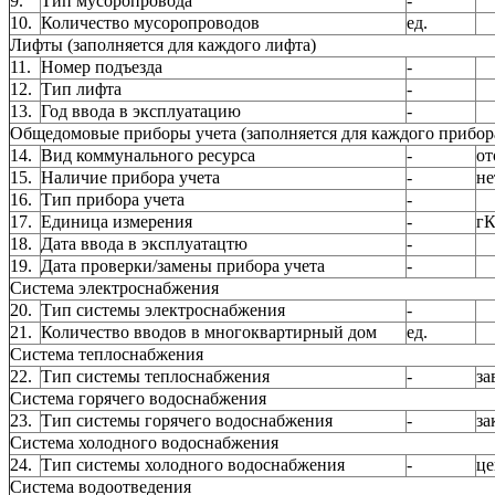
9.
Тип мусоропровода
-
10.
Количество мусоропроводов
ед.
Лифты (заполняется для каждого лифта)
11.
Номер подъезда
-
12.
Тип лифта
-
13.
Год ввода в эксплуатацию
-
Общедомовые приборы учета (заполняется для каждого прибора
14.
Вид коммунального ресурса
-
от
15.
Наличие прибора учета
-
не
16.
Тип прибора учета
-
17.
Единица измерения
-
гК
18.
Дата ввода в эксплуатацтю
-
19.
Дата проверки/замены прибора учета
-
Система электроснабжения
20.
Тип системы электроснабжения
-
21.
Количество вводов в многоквартирный дом
ед.
Система теплоснабжения
22.
Тип системы теплоснабжения
-
за
Система горячего водоснабжения
23.
Тип системы горячего водоснабжения
-
за
Система холодного водоснабжения
24.
Тип системы холодного водоснабжения
-
це
Система водоотведения