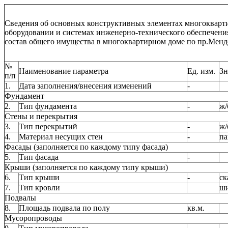
Сведения об основных конструктивных элементах многокварт
оборудовании и системах инженерно-технического обеспечени
состав общего имущества в многоквартирном доме по пр.Менде
№
Наименование параметра
Ед. изм.
Зн
п/п
1.
Дата заполнения/внесения изменений
-
Фундамент
2.
Тип фундамента
-
ж/
Стены и перекрытия
3.
Тип перекрытий
-
ж/
4.
Материал несущих стен
-
па
Фасады (заполняется по каждому типу фасада)
5.
Тип фасада
-
Крыши (заполняется по каждому типу крыши)
6.
Тип крыши
-
ск
7.
Тип кровли
ш
Подвалы
8.
Площадь подвала по полу
кв.м.
Мусоропроводы